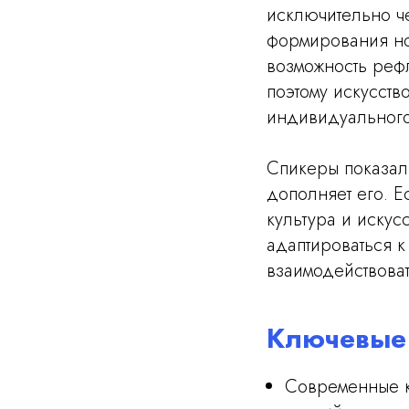
исключительно ч
формирования но
возможность реф
поэтому искусство
индивидуального
Спикеры показали
дополняет его. Е
культура и искус
адаптироваться к
взаимодействова
Ключевые
Современные к