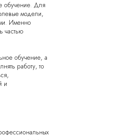
е обучение. Для
олевые модели,
ами. Именно
ть частью
ьное обучение, а
нять работу, то
ся,
й и
рофессиональных