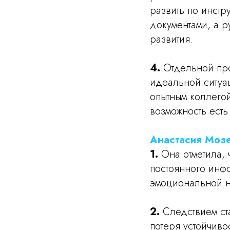
развить по инст
документами, а 
развития.
4.
Отдельной про
идеальной ситуа
опытным коллего
возможность есть
Анастасия Моз
1.
Она отметила,
постоянного инф
эмоциональной н
2.
Следствием ст
потеря устойчиво