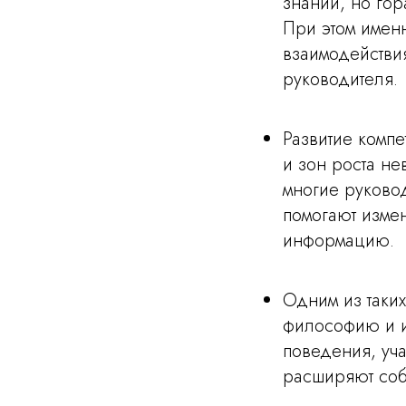
знаний, но го
При этом имен
взаимодействи
руководителя.
Развитие компе
и зон роста н
многие руковод
помогают измен
информацию.
Одним из таких
философию и и
поведения, уч
расширяют соб