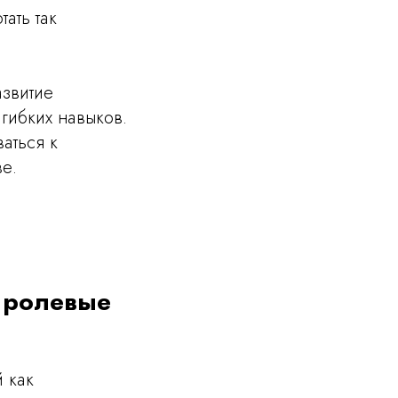
ать так
азвитие
гибких навыков.
аться к
е.
и ролевые
 как