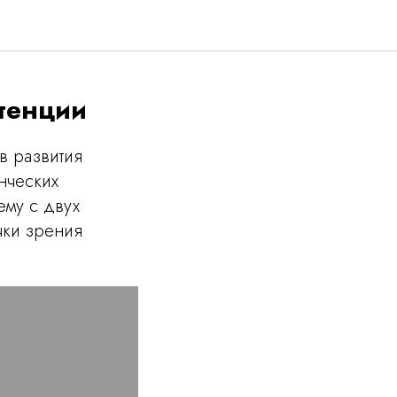
етенции
в развития
нческих
ему с двух
чки зрения