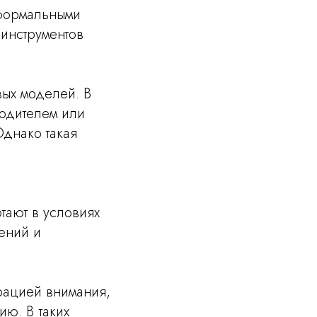
 формальными
 инструментов
вых моделей. В
водителем или
Однако такая
тают в условиях
ений и
рацией внимания,
ию. В таких