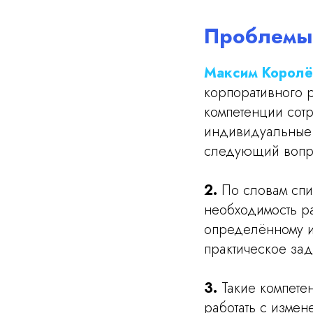
Проблемы,
Максим Королё
корпоративного 
компетенции сот
индивидуальные 
следующий вопро
2.
По словам спи
необходимость ра
определённому и
практическое за
3.
Такие компете
работать с измен