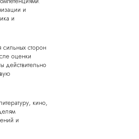
компетенциями.
низации и
ика и
я сильных сторон
осле оценки
ты действительно
овую
литературу, кино,
делям
шений и