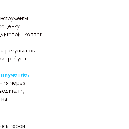
инструменты
ооценку
одителей, коллег
я результатов
ии требуют
 научение.
ния через
водители,
 на
ять герои