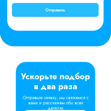
Политика конфиденциальности
Оферта
Третьи лица
Описание функциональных характеристик ПО
Инструкция по установке и эксплуатации ПО
Руководство пользователя
Пошаговая инструкция
Сведения об ООО «Поток» внесены в реестр
аккредитованных организаций, осуществляющих
деятельность в области информационных технологий.
ООО «Поток» осуществляет деятельность
по разработке компьютерного программного
обеспечения и является правообладателем программы
для ЭВМ «Поток» (реестровый номер 27 366).
Ускорьте подбор
в два раза
Отправьте заявку, мы свяжемся с
вами и расскажем обо всех
деталях