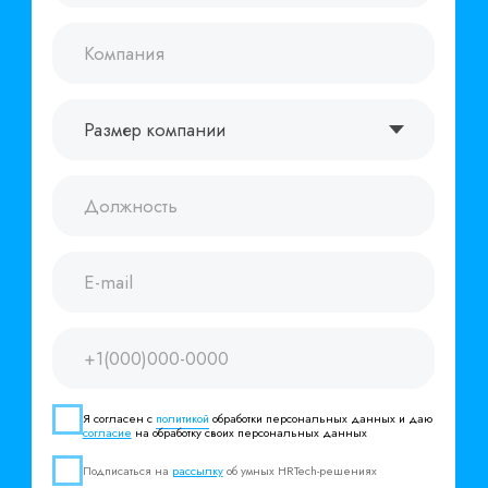
© ООО «Поток», 2026. Все права защищены
ИНН 7713444724
ОКВЭД 62.01
ИНН 7713444724
Виды деятельности в области информационных
технологий: 1.01, 2.01
Исключительное право на программы для ЭВМ
принадлежит ООО “Поток”
ООО “Поток” применяет языки программирования
JavaScript, Ruby, Go, Groovy, Kotlin, Python
127299, г. Москва, вн.тер.г. муниципальный округ
Коптево, ул. Клары Цеткин, д. 2, помещ. 2/5