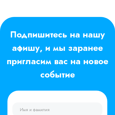
Продукты
Решения
Рекрутмент
Массподбор
Адаптация
Аналитика подбора
Опросы
Снижение оттока
Вовлеченность
Бенчмарки
Оценка 360
Ритейл
Пульс-опросы
Производство
Цели
Агробизнес
Инсайты
О компании
Блог
О команде
Мероприятия и
Новости
вебинары
Пресса о нас
Исследования
Контакты
HR-словарь
База знаний
Блог: Рекрутмент
Поток Возможностей
Карта сайта
+7 (800) 333-15-19