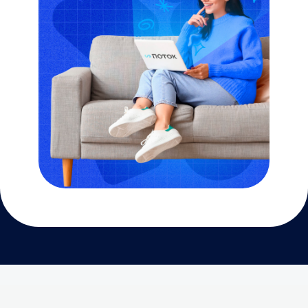
принадлежит ООО “Поток”
ООО “Поток” применяет языки программирования
JavaScript, Ruby, Go, Groovy, Kotlin, Python
127299, г. Москва, вн.тер.г. муниципальный округ
Коптево, ул. Клары Цеткин, д. 2, помещ. 2/5
Политика конфиденциальности
Оферта
Третьи лица
Описание функциональных характеристик ПО
Инструкция по установке и эксплуатации ПО
Руководство пользователя
Пошаговая инструкция
Сведения об ООО «Поток» внесены в реестр
аккредитованных организаций, осуществляющих
деятельность в области информационных технологий.
ООО «Поток» осуществляет деятельность
по разработке компьютерного программного
обеспечения и является правообладателем программы
для ЭВМ «Поток» (реестровый номер 27 366).