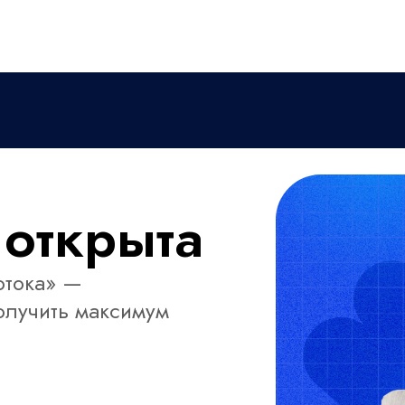
 открыта
отока» —
получить максимум