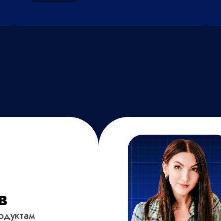
в
одуктам