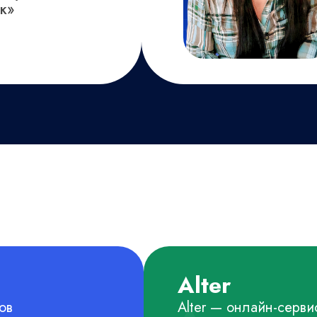
к»
Alter
ов
Alter — онлайн-серви