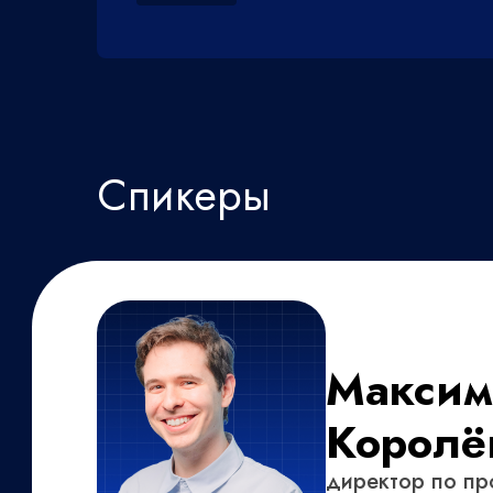
Спикеры
Максим
Королё
директор по пр