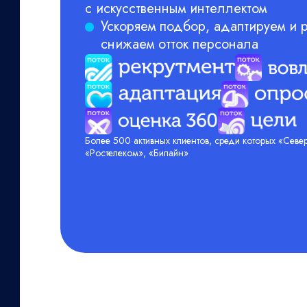
с искусственным интеллектом
Ускоряем подбор, адаптируем и р
снижаем отток персонала
Более 500 активных клиентов, среди которых «Север
«Ростелеком», «Билайн»