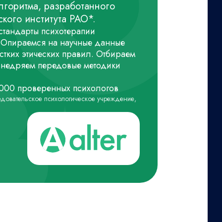
лгоритма, разработанного
кого института РАО*.
тандарты психотерапии
 Опираемся на научные данные
тких этических правил. Отбираем
внедряем передовые методики
1000 проверенных психологов
едовательское психологическое учреждение,