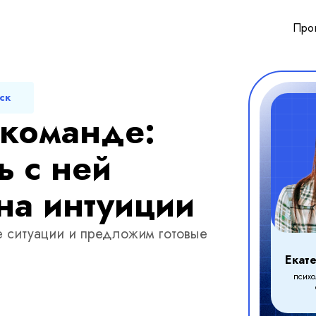
Про
мск
 команде:
ь с ней
 на интуиции
е ситуации и предложим готовые
Екат
психо