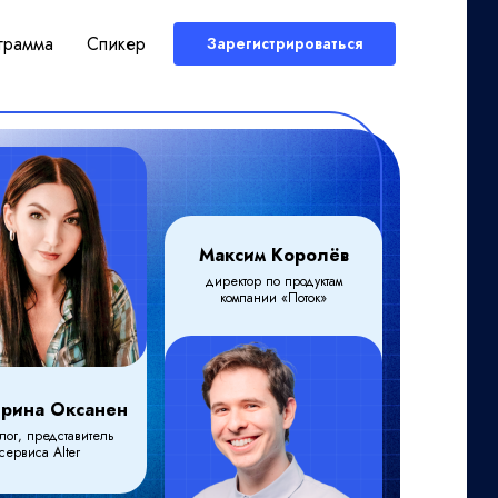
грамма
Спикер
Зарегистрироваться
Максим Королёв
директор по продуктам
компании «Поток»
ерина Оксанен
лог, представитель
сервиса Alter