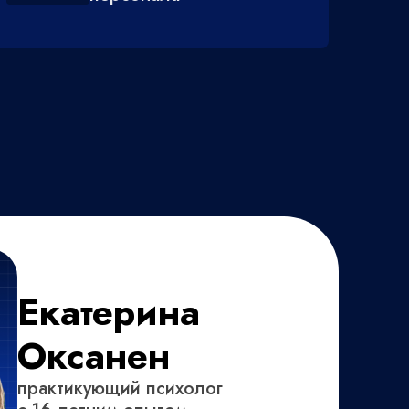
Екатерина
Оксанен
практикующий психолог