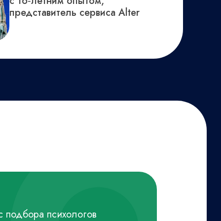
с 16‑летним опытом,
представитель сервиса Alter
с подбора психологов