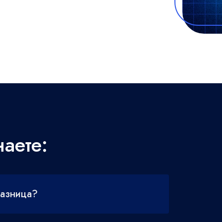
аете:
разница?