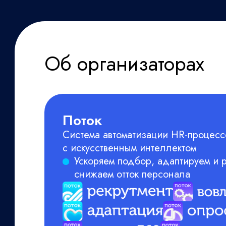
Об организаторах
Поток
Система автоматизации HR-процесс
с искусственным интеллектом
Ускоряем подбор, адаптируем и р
снижаем отток персонала