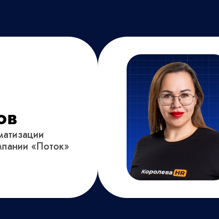
й
ов
матизации
мпании «Поток»