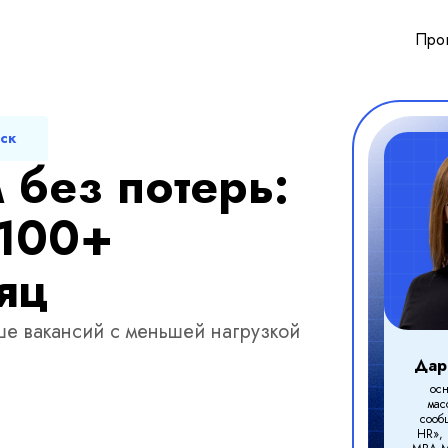
Про
мск
 без потерь:
 100+
яц
ше вакансий с меньшей нагрузкой
Дар
ос
мас
сооб
HR»,