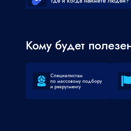
где и когда наймёте людей?
Кому будет полезе
Специалистам
по массовому подбору
и рекрутменту