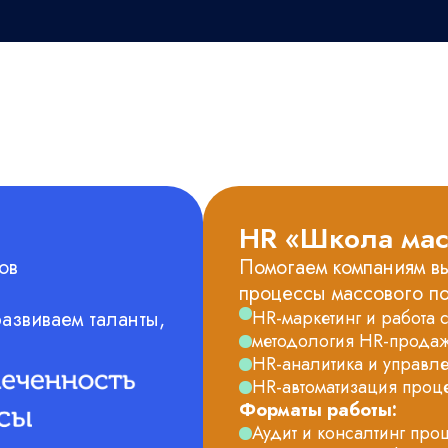
HR «Школа мас
ов
Помогаем компаниям вы
процессы массового п
азвиваем таланты,
HR-маркетинг и работа 
методология HR-прода
HR-аналитика и управл
HR-автоматизация проц
Форматы работы:
Аудит и консалтинг про