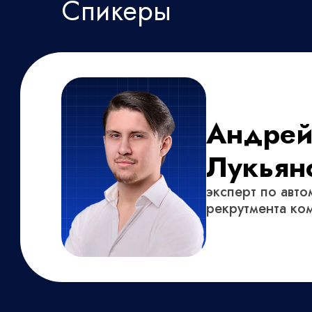
Спикеры
Андре
Лукьян
эксперт по авто
рекрутмента ко