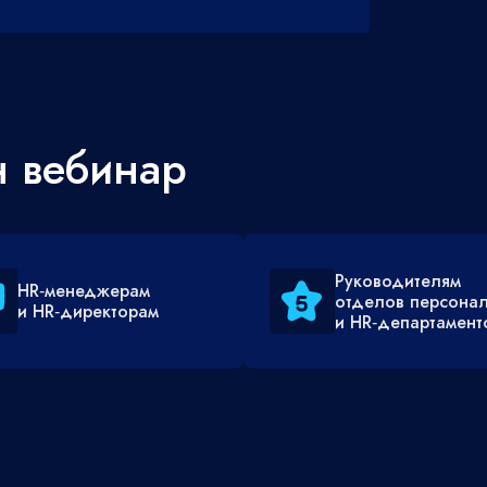
н вебинар
Руководителям
HR‑менеджерам
отделов персона
и HR‑директорам
и HR‑департамент