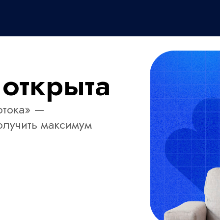
 открыта
отока» —
получить максимум