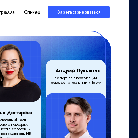
грамма
Спикер
Зарегистрироваться
Андрей Лукьянов
эксперт по автоматизации
рекрутмента компании «Поток»
ья Дегтярёва
нователь «Школы
сового подбора»,
щества «Массовый
 преподаватель HR