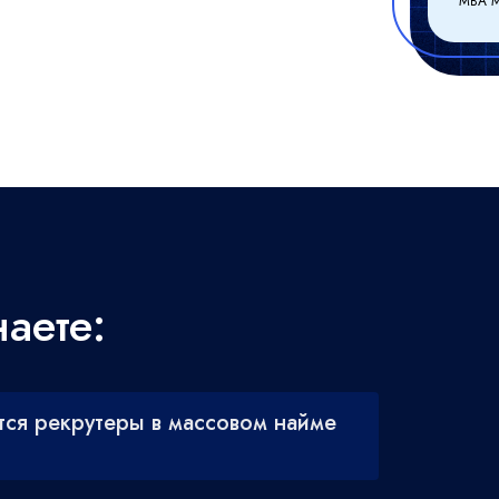
MBA М
аете:
тся рекрутеры в массовом найме