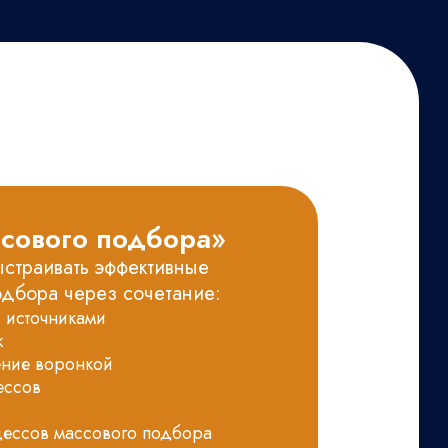
сового подбора»
страивать эффективные
одбора через сочетание:
с источниками
ж
ение воронкой
ессов
цессов массового подбора