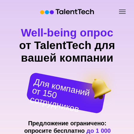
Well-being опрос
от TalentTech для
вашей компании
Для компаний
о
т
1
5
0
о
т
р
у
д
н
и
к
о
с
в
Предложение ограничено:
опросите бесплатно
до 1 000