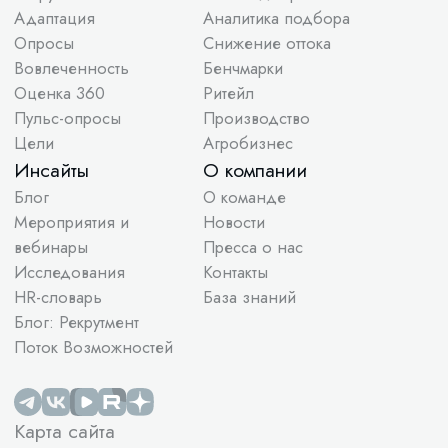
© ООО «Поток», 2026. Все права защищены
ИНН 7713444724
ОКВЭД 62.01
ИНН 7713444724
Виды деятельности в области информационных
технологий: 1.01, 2.01
Исключительное право на программы для ЭВМ
принадлежит ООО “Поток”
ООО “Поток” применяет языки программирования
JavaScript, Ruby, Go, Groovy, Kotlin, Python