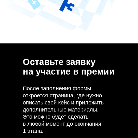
для номинации HR
Инструкция по установке и эксплуатации ПО
Superstar
Руководство пользователя
Пошаговая инструкция
до 1 октября
Сведения об ООО «Поток» внесены в реестр
аккредитованных организаций, осуществляющих
деятельность в области информационных технологий.
ООО «Поток» осуществляет деятельность
по разработке компьютерного программного
обеспечения и является правообладателем программы
для ЭВМ «Поток» (реестровый номер 27 366).
Оставьте заявку
на участие в премии
После заполнения формы
откроется страница, где нужно
описать свой кейс и приложить
дополнительные материалы.
Это можно будет сделать
в любой момент до окончания
1 этапа.