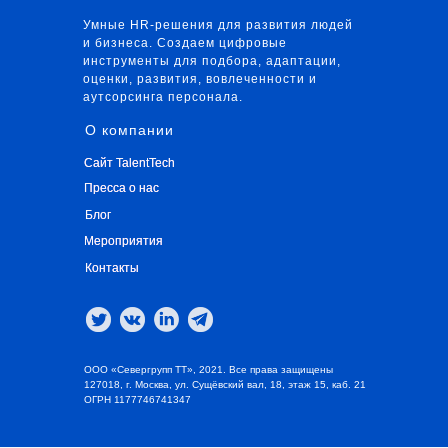
Умные HR-решения для развития людей
и бизнеса. Создаем цифровые
инструменты для подбора, адаптации,
оценки, развития, вовлеченности и
аутсорсинга персонала.
О компании
Сайт TalentTech
Сайт TalentTech
Пресса о нас
Пресса о нас
Блог
Блог
Мероприятия
Мероприятия
Контакты
Контакты
ООО «Севергрупп ТТ», 2021. Все права защищены
127018, г. Москва, ул. Сущёвский вал, 18, этаж 15, каб. 21
ОГРН 1177746741347