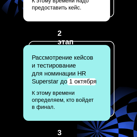
К этому времени надо
HR-экспертов
предоставить кейс.
2
этап
Рассмотрение кейсов
и тестирование
для номинации HR
Superstar до 1 октября
К этому времени
определяем, кто войдет
в финал.
Продукты
Решения
Рекрутмент
Массподбор
Адаптация
Аналитика подбора
3
Опросы
Снижение оттока