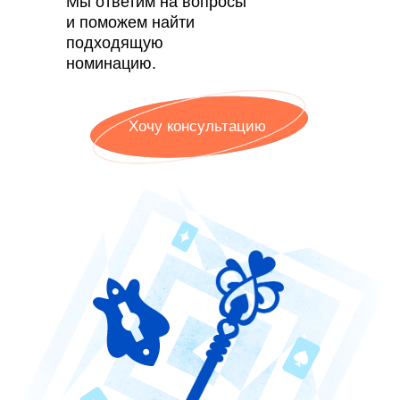
Мы ответим на вопросы
и поможем найти
подходящую
номинацию.
Хочу консультацию
© ООО «Поток», 2026. Все права защищены
ИНН 7713444724
ОКВЭД 62.01
ИНН 7713444724
Виды деятельности в области информационных
технологий: 1.01, 2.01
Исключительное право на программы для ЭВМ
принадлежит ООО “Поток”
ООО “Поток” применяет языки программирования
JavaScript, Ruby, Go, Groovy, Kotlin, Python
127299, г. Москва, вн.тер.г. муниципальный округ
Коптево, ул. Клары Цеткин, д. 2, помещ. 2/5
Политика конфиденциальности
Рассмотрение кейсов
Оферта
и тестирование
Третьи лица
Описание функциональных характеристик ПО